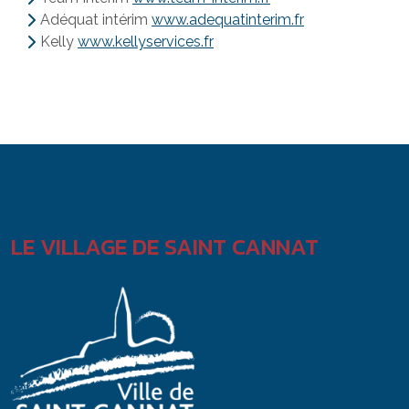
Adéquat intérim
www.adequatinterim.fr
Kelly
www.kellyservices.fr
LE VILLAGE DE SAINT CANNAT