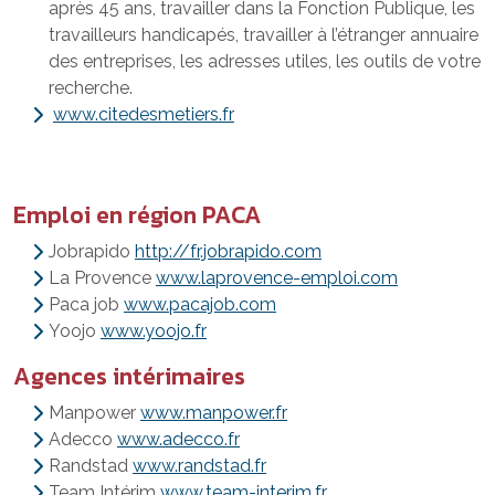
après 45 ans, travailler dans la Fonction Publique, les
travailleurs handicapés, travailler à l’étranger annuaire
des entreprises, les adresses utiles, les outils de votre
recherche.
www.citedesmetiers.fr
Emploi en région PACA
Jobrapido
http://fr.jobrapido.com
La Provence
www.laprovence-emploi.com
Paca job
www.pacajob.com
Yoojo
www.yoojo.fr
Agences intérimaires
Manpower
www.manpower.fr
Adecco
www.adecco.fr
Randstad
www.randstad.fr
Team Intérim
www.team-interim.fr