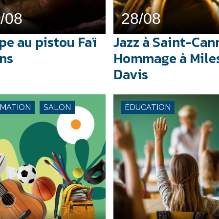
/08
28/08
pe au pistou Faï
Jazz à Saint-Cann
ns
Hommage à Mile
Davis
IMATION
SALON
ÉDUCATION