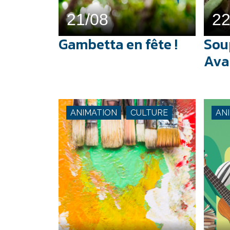
21/08
22
Gambetta en fête !
Sou
Ava
ANIMATION
CULTURE
AN