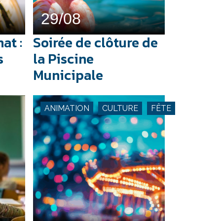
29/08
at :
Soirée de clôture de
s
la Piscine
Municipale
ANIMATION
CULTURE
FÊTE