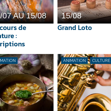
/07 AU 15/08
15/08
cours de
Grand Loto
ture :
riptions
IMATION
ANIMATION
CULTURE