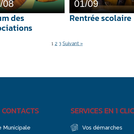
/08
01/09
um des
Rentrée scolaire
ociations
1
2
3
Suivant »
 CONTACTS
SERVICES EN 1 CLI
e Municipale
Vos démarches