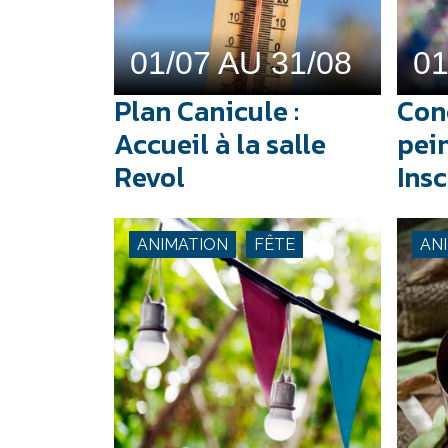
01/07 AU 31/08
01
Plan Canicule :
Con
Accueil à la salle
pein
Revol
Insc
ANIMATION
FÊTE
AN