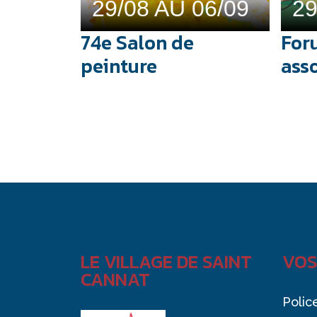
29/08 AU 06/09
29
74e Salon de
For
peinture
ass
LE VILLAGE DE SAINT
VOS
CANNAT
Polic