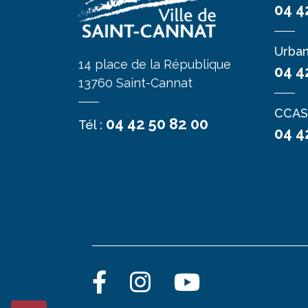
04 4
ATTENTION : l'inscription ne pourra pas 
Urba
14 place de la République
04 4
L'inscription aux services périscolair
13760 Saint-Cannat
Nombre de repas annuel
CCAS
04 42 50 82 00
Tél :
04 4
Tarifs