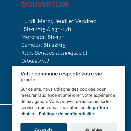
D'OUVERTURE
ura lieu courant juin 2026.
tocopie ne pourra être faite sur place.
Lundi, Mardi, Jeudi et Vendredi
: 8h-12h15 & 13h-17h
ci-dessous pour y accéder)
Mercredi : 8h-17h
Samedi : 8h-12h15
(Hors Services Techniques et
Urbanisme)
Votre commune respecte votre vie
privée
Sur ce site, nous utilisons des cookies pour
mesurer l’audience et améliorer votre expérience
de navigation. Vous pouvez sélectionner ici les
services que vous allez autoriser.
Je préfère
choisir
-
Politique de confidentialité
J'accepte
Je refuse