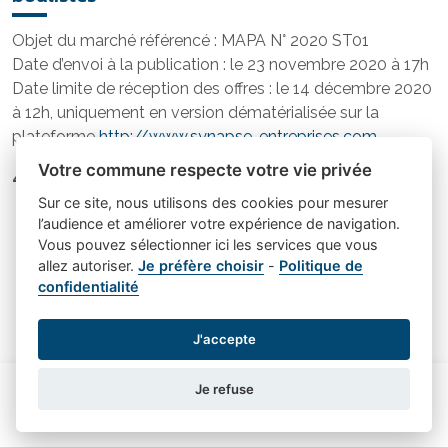
Objet du marché référencé : MAPA N° 2020 ST01
Date d’envoi à la publication : le 23 novembre 2020 à 17h
Date limite de réception des offres : le 14 décembre 2020
à 12h, uniquement en version dématérialisée sur la
plateforme
http://www.synapse-entreprises.com
Votre commune respecte votre vie privée
4 lots
Sur ce site, nous utilisons des cookies pour mesurer
01 Terrassement plateforme et fondations, gros
l’audience et améliorer votre expérience de navigation.
œuvre, charpente, couverture, doublage, cloisons,
Vous pouvez sélectionner ici les services que vous
carrelage
allez autoriser.
Je préfère choisir
-
Politique de
confidentialité
02 Menuiserie aluminium et bois
03 Électricité et plomberie
04 Peinture, faux plafonds
J'accepte
AAPC
Je refuse
Le DCE est consultable et téléchargeable
gratuitement sur le site
http://www.synapse-