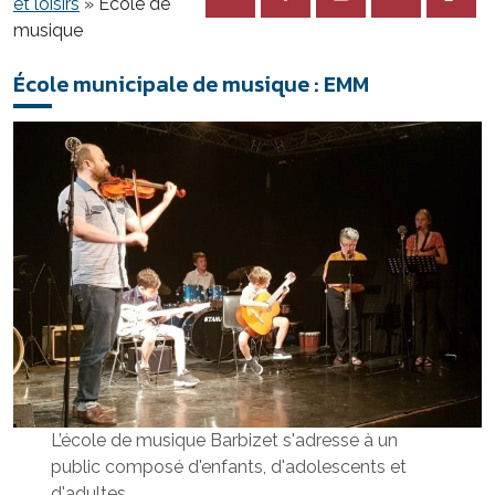
et loisirs
»
École de
musique
École municipale de musique : EMM
L’école de musique Barbizet s'adresse à un
public composé d'enfants, d'adolescents et
d'adultes.