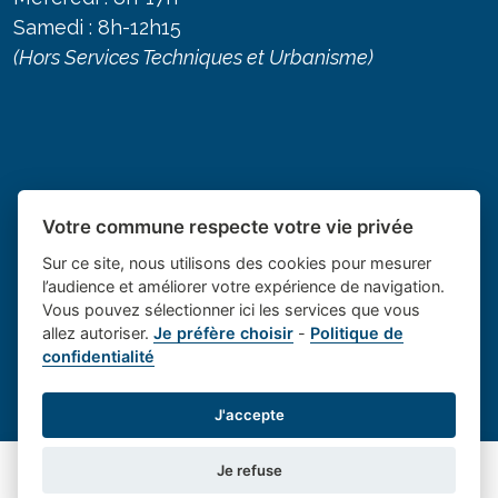
Samedi : 8h-12h15
(Hors Services Techniques et Urbanisme)
Votre commune respecte votre vie privée
Sur ce site, nous utilisons des cookies pour mesurer
l’audience et améliorer votre expérience de navigation.
Vous pouvez sélectionner ici les services que vous
allez autoriser.
Je préfère choisir
-
Politique de
Place du village la solution web
- Le village de
confidentialité
et appli des collectivités
Saint Cannat
Mentions légales
-
-
Gestion des cookies
J'accepte
Je refuse