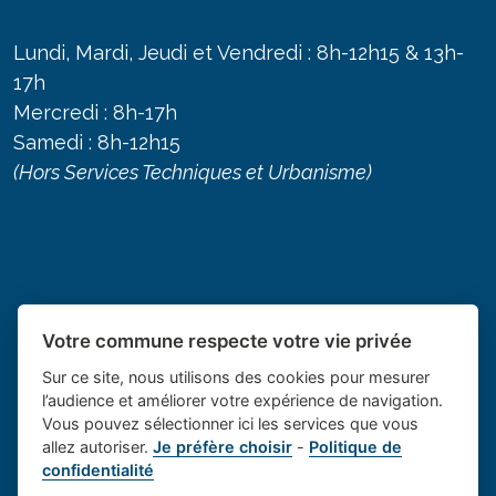
Lundi, Mardi, Jeudi et Vendredi : 8h-12h15 & 13h-
17h
Mercredi : 8h-17h
Samedi : 8h-12h15
(Hors Services Techniques et Urbanisme)
Votre commune respecte votre vie privée
Sur ce site, nous utilisons des cookies pour mesurer
l’audience et améliorer votre expérience de navigation.
Vous pouvez sélectionner ici les services que vous
allez autoriser.
Je préfère choisir
-
Politique de
Place du village la solution web
- Le village de
confidentialité
et appli des collectivités
Saint Cannat