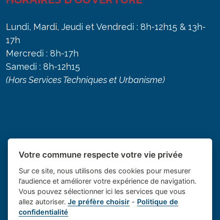
Lundi, Mardi, Jeudi et Vendredi : 8h-12h15 & 13h-
17h
Mercredi : 8h-17h
Samedi : 8h-12h15
(Hors Services Techniques et Urbanisme)
Votre commune respecte votre vie privée
Sur ce site, nous utilisons des cookies pour mesurer
l’audience et améliorer votre expérience de navigation.
Vous pouvez sélectionner ici les services que vous
allez autoriser.
Je préfère choisir
-
Politique de
Place du village la solution web
- Le village de
confidentialité
et appli des collectivités
Saint Cannat