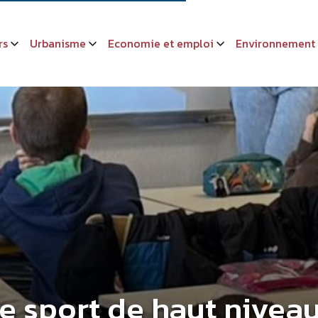
rs
Urbanisme
Economie et emploi
Environnement
le sport de haut nivea