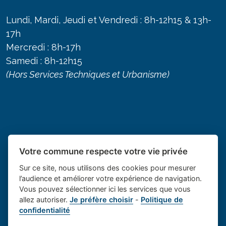
Lundi, Mardi, Jeudi et Vendredi : 8h-12h15 & 13h-
17h
Mercredi : 8h-17h
Samedi : 8h-12h15
(Hors Services Techniques et Urbanisme)
Votre commune respecte votre vie privée
Sur ce site, nous utilisons des cookies pour mesurer
l’audience et améliorer votre expérience de navigation.
Vous pouvez sélectionner ici les services que vous
allez autoriser.
Je préfère choisir
-
Politique de
Place du village la solution web
- Le village de
confidentialité
et appli des collectivités
Saint Cannat
Mentions légales
-
-
Gestion des cookies