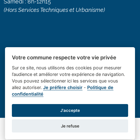
Samedi : 8h-12h15
(Hors Services Techniques et Urbanisme)
Votre commune respecte votre vie privée
Sur ce site, nous utilisons des cookies pour mesurer
l’audience et améliorer votre expérience de navigation.
Vous pouvez sélectionner ici les services que vous
allez autoriser.
Je préfère choisir
-
Politique de
Place du village la solution web
- Le village de
confidentialité
et appli des collectivités
Saint Cannat
Mentions légales
-
-
Gestion des cookies
J'accepte
Je refuse