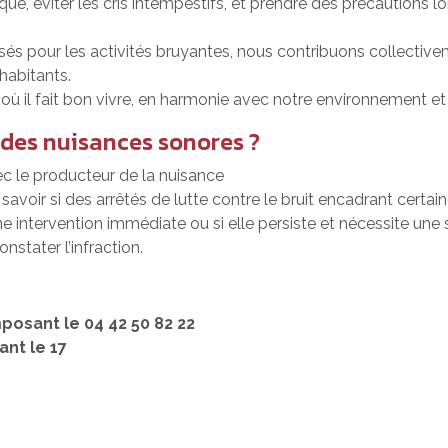
que, éviter les cris intempestifs, et prendre des précautions 
isés pour les activités bruyantes, nous contribuons collectivem
habitants.
ù il fait bon vivre, en harmonie avec notre environnement et 
 des nuisances sonores ?
ec le producteur de la nuisance
voir si des arrêtés de lutte contre le bruit encadrant certaine
ne intervention immédiate ou si elle persiste et nécessite une s
nstater l’infraction.
posant le 04 42 50 82 22
nt le 17