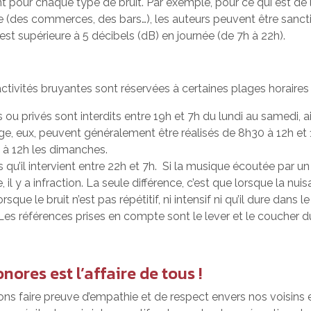
nt pour chaque type de bruit. Par exemple, pour ce qui est de l
le (des commerces, des bars…), les auteurs peuvent être sanctio
est supérieure à 5 décibels (dB) en journée (de 7h à 22h).
activités bruyantes sont réservées à certaines plages horair
ou privés sont interdits entre 19h et 7h du lundi au samedi, ai
age, eux, peuvent généralement être réalisés de 8h30 à 12h et
h à 12h les dimanches.
s qu’il intervient entre 22h et 7h. Si la musique écoutée par 
 il y a infraction. La seule différence, c’est que lorsque la nuis
e le bruit n’est pas répétitif, ni intensif ni qu’il dure dans le
Les références prises en compte sont le lever et le coucher du
nores est l’affaire de tous !
ons faire preuve d’empathie et de respect envers nos voisin