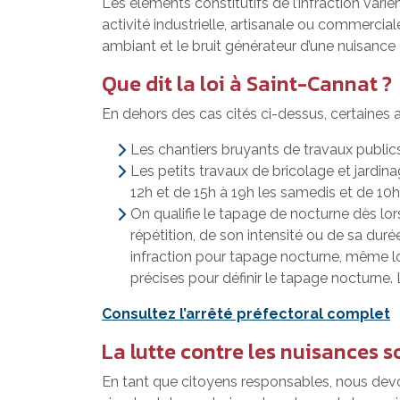
Les éléments constitutifs de l’infraction varie
activité industrielle, artisanale ou commercia
ambiant et le bruit générateur d’une nuisance 
Que dit la loi à Saint-Cannat ?
En dehors des cas cités ci-dessus, certaines 
Les chantiers bruyants de travaux publics 
Les petits travaux de bricolage et jardin
12h et de 15h à 19h les samedis et de 10
On qualifie le tapage de nocturne dès lor
répétition, de son intensité ou de sa durée,
infraction pour tapage nocturne, même lorsqu
précises pour définir le tapage nocturne. 
Consultez l’arrêté préfectoral complet
La lutte contre les nuisances so
En tant que citoyens responsables, nous dev