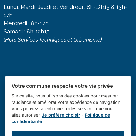
Lundi, Mardi, Jeudi et Vendredi : 8h-12h15 & 13h-
17h
Mercredi : 8h-17h
Samedi : 8h-12h15
(Hors Services Techniques et Urbanisme)
Votre commune respecte votre vie privée
Sur ce site, nous utilisons des cookies pour mesurer
l’audience et améliorer votre expérience de navigation.
Vous pouvez sélectionner ici les services que vous
allez autoriser.
Je préfère choisir
-
Politique de
Place du village la solution web
- Le village de
confidentialité
et appli des collectivités
Saint Cannat
Mentions légales
-
-
Gestion des cookies