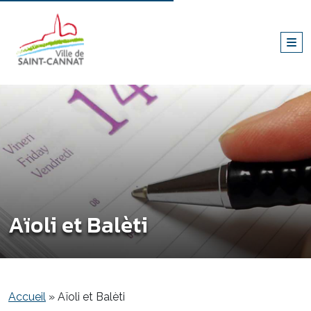
Aïoli et Balèti
Accueil
»
Aïoli et Balèti