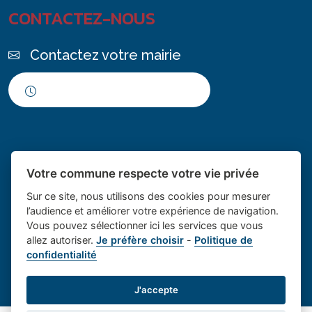
CONTACTEZ-NOUS
Contactez votre mairie
Horaires d'ouverture
Votre commune respecte votre vie privée
Sur ce site, nous utilisons des cookies pour mesurer
l’audience et améliorer votre expérience de navigation.
Vous pouvez sélectionner ici les services que vous
Place du village la solution web
- Le village de
allez autoriser.
Je préfère choisir
-
Politique de
confidentialité
et appli des collectivités
Saint Cannat
Mentions légales
-
Gestion des cookies
J'accepte