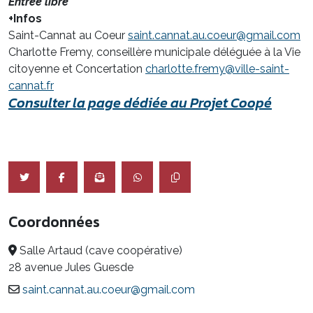
Entrée libre
+Infos
Saint-Cannat au Coeur
saint.cannat.au.coeur@gmail.com
Charlotte Fremy, conseillère municipale déléguée à la Vie
citoyenne et Concertation
charlotte.fremy@ville-saint-
cannat.fr
Consulter la page dédiée au Projet Coopé
Coordonnées
Salle Artaud (cave coopérative)
28 avenue Jules Guesde
saint.cannat.au.coeur@gmail.com