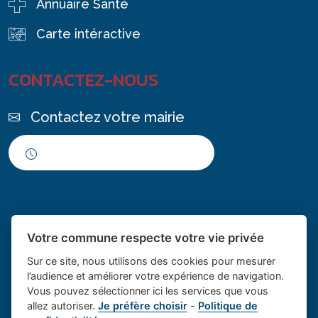
Annuaire Santé
Carte intéractive
CONTACTEZ-NOUS
Contactez votre mairie
Horaires d'ouverture
Votre commune respecte votre vie privée
Sur ce site, nous utilisons des cookies pour mesurer
l’audience et améliorer votre expérience de navigation.
Vous pouvez sélectionner ici les services que vous
Place du village la solution web
- Le village de
allez autoriser.
Je préfère choisir
-
Politique de