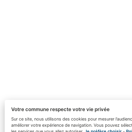
Votre commune respecte votre vie privée
Sur ce site, nous utilisons des cookies pour mesurer l’audienc
améliorer votre expérience de navigation. Vous pouvez sélect
les services que vous allez autoriser.
Je préfère choisir
-
Po