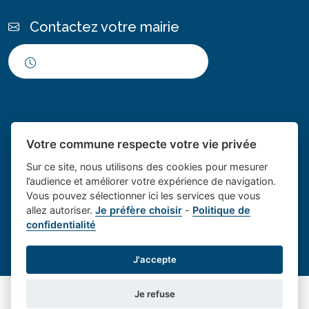
Contactez votre mairie
Horaires d'ouverture
Votre commune respecte votre vie privée
Sur ce site, nous utilisons des cookies pour mesurer
l’audience et améliorer votre expérience de navigation.
Vous pouvez sélectionner ici les services que vous
Place du village la solution web
- Le village de
allez autoriser.
Je préfère choisir
-
Politique de
confidentialité
et appli des collectivités
Saint Cannat
Mentions légales
-
Gestion des cookies
J'accepte
Je refuse