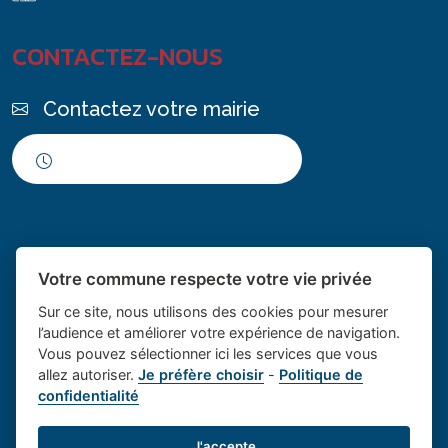
CONTACTEZ-NOUS
Contactez votre mairie
Horaires d'ouverture
Votre commune respecte votre vie privée
Sur ce site, nous utilisons des cookies pour mesurer
l’audience et améliorer votre expérience de navigation.
Vous pouvez sélectionner ici les services que vous
Place du village la solution web
- Le village de
allez autoriser.
Je préfère choisir
-
Politique de
confidentialité
et appli des collectivités
Saint Cannat
Mentions légales
-
Gestion des cookies
J'accepte