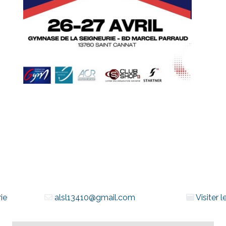
ie
alsl13410@gmail.com
Visiter 