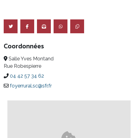
Coordonnées
Salle Yves Montand
Rue Robespierre
04 42 57 34 62
foyerrural.sc@sfr.fr