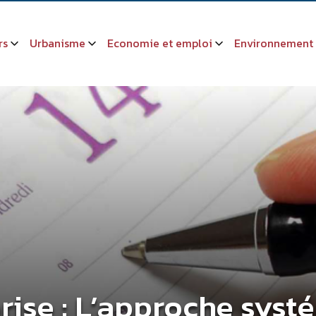
rs
Urbanisme
Economie et emploi
Environnement
rise : L’approche syst