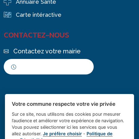
Annuaire Santé
Carte intéractive
CONTACTEZ-NOUS
Contactez votre mairie
Horaires d'ouverture
Votre commune respecte votre vie privée
Sur ce site, nous utilisons des cookies pour mesurer
l’audience et améliorer votre expérience de navigation.
Vous pouvez sélectionner ici les services que vous
Place du village la solution web
- Le village de
allez autoriser.
Je préfère choisir
-
Politique de