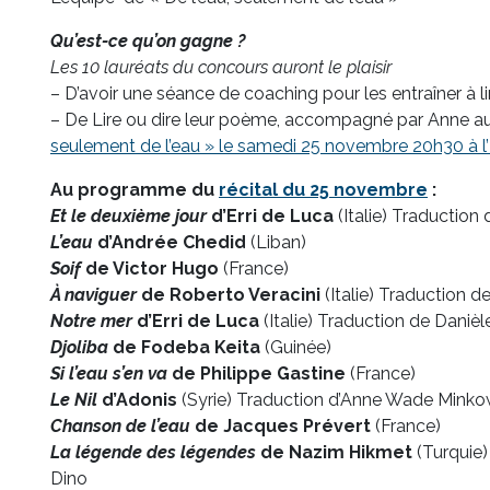
Qu’est-ce qu’on gagne ?
Les 10 lauréats du concours auront le plaisir
– D’avoir une séance de coaching pour les entraîner à l
– De Lire ou dire leur poème, accompagné par Anne au 
seulement de l’eau » le samedi 25 novembre 20h30 à 
Au programme du
récital du 25 novembre
:
Et le deuxième jour
d’Erri de Luca
(Italie) Traduction 
L’eau
d’Andrée Chedid
(Liban)
Soif
de Victor Hugo
(France)
À naviguer
de Roberto Veracini
(Italie) Traduction d
Notre mer
d’Erri de Luca
(Italie) Traduction de Danièl
Djoliba
de Fodeba Keita
(Guinée)
Si l’eau s’en va
de Philippe Gastine
(France)
Le Nil
d’Adonis
(Syrie) Traduction d’Anne Wade Minko
Chanson de l’eau
de Jacques Prévert
(France)
La légende des légendes
de Nazim Hikmet
(Turquie)
Dino