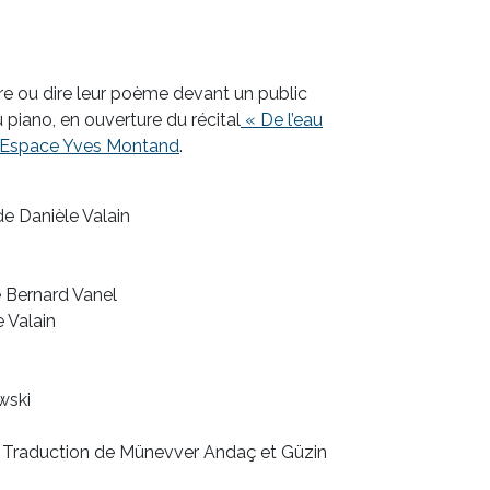
ire ou dire leur poème devant un public
piano, en ouverture du récital
« De l’eau
l’Espace Yves Montand
.
de Danièle Valain
e Bernard Vanel
e Valain
wski
 Traduction de Münevver Andaç et Güzin