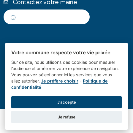
Contactez votre mairie
Horaires d'ouverture
Votre commune respecte votre vie privée
Sur ce site, nous utilisons des cookies pour mesurer
l’audience et améliorer votre expérience de navigation.
Vous pouvez sélectionner ici les services que vous
Place du village la solution web
- Le village de
allez autoriser.
Je préfère choisir
-
Politique de
confidentialité
et appli des collectivités
Saint Cannat
Mentions légales
-
Gestion des cookies
J'accepte
Je refuse