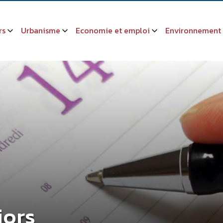
rs
Urbanisme
Economie et emploi
Environnement
iors