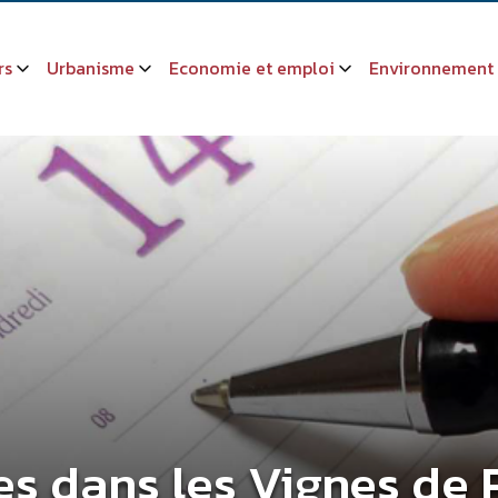
rs
Urbanisme
Economie et emploi
Environnement
es dans les Vignes de