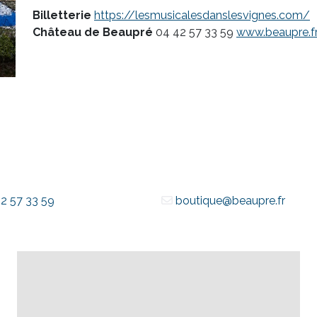
Billetterie
https://lesmusicalesdanslesvignes.com/
Château de Beaupré
04 42 57 33 59
www.beaupre.f
2 57 33 59
boutique@beaupre.fr