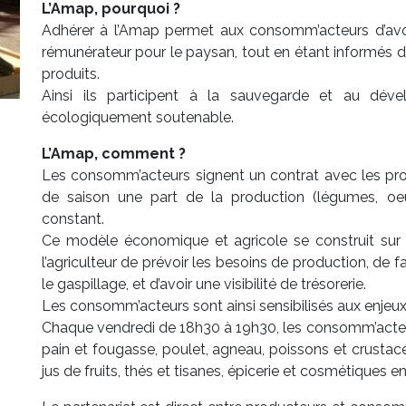
L’Amap, pourquoi ?
Adhérer à l’Amap permet aux consomm’acteurs d’avoir
rémunérateur pour le paysan, tout en étant informés de 
produits.
Ainsi ils participent à la sauvegarde et au dével
écologiquement soutenable.
L’Amap, comment ?
Les consomm’acteurs signent un contrat avec les pro
de saison une part de la production (légumes, oeu
constant.
Ce modèle économique et agricole se construit sur 
l’agriculteur de prévoir les besoins de production, de f
le gaspillage, et d’avoir une visibilité de trésorerie.
Les consomm’acteurs sont ainsi sensibilisés aux enjeux
Chaque vendredi de 18h30 à 19h30, les consomm’acteur
pain et fougasse, poulet, agneau, poissons et crustacés
jus de fruits, thés et tisanes, épicerie et cosmétiques en