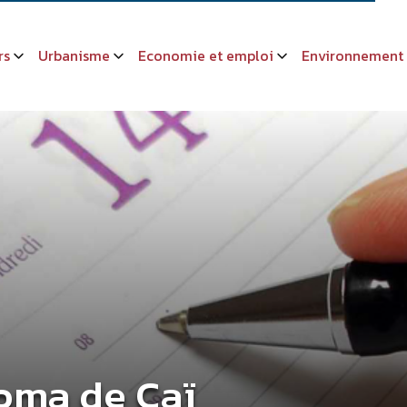
rs
Urbanisme
Economie et emploi
Environnement
roma de Caï