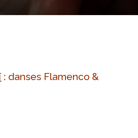
ï
: danses Flamenco &