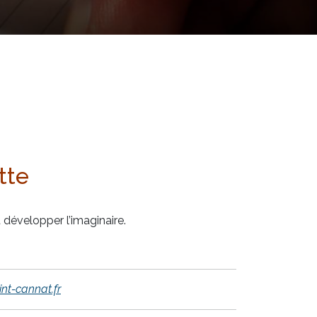
tte
 développer l’imaginaire.
int-cannat.fr