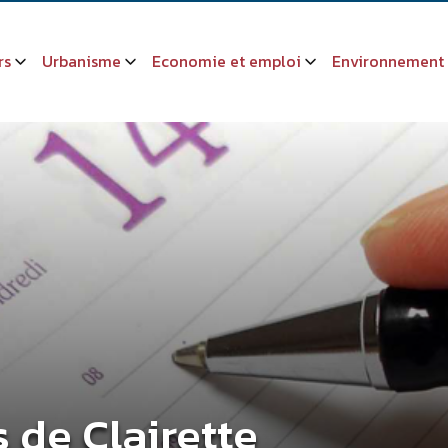
rs
Urbanisme
Economie et emploi
Environnement
s de Clairette