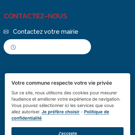
CONTACTEZ-NOUS
Contactez votre mairie
Horaires d'ouverture
Votre commune respecte votre vie privée
Sur ce site, nous utilisons des cookies pour mesurer
l’audience et améliorer votre expérience de navigation.
Vous pouvez sélectionner ici les services que vous
Place du village la solution web
- Le village de
allez autoriser.
Je préfère choisir
-
Politique de
confidentialité
et appli des collectivités
Saint Cannat
Mentions légales
-
Gestion des cookies
J'accepte