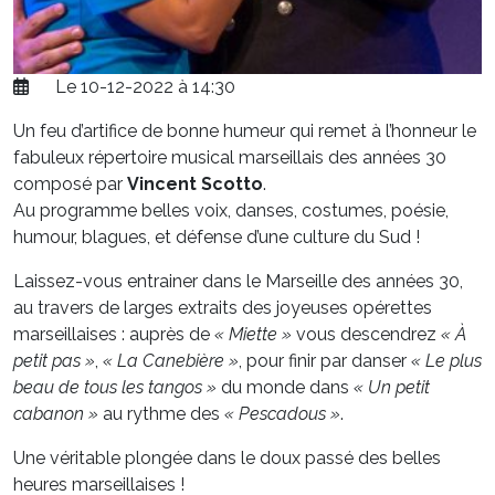
Le 10-12-2022 à 14:30
Un feu d’artifice de bonne humeur qui remet à l’honneur le
fabuleux répertoire musical marseillais des années 30
composé par
Vincent Scotto
.
Au programme belles voix, danses, costumes, poésie,
humour, blagues, et défense d’une culture du Sud !
Laissez-vous entrainer dans le Marseille des années 30,
au travers de larges extraits des joyeuses opérettes
marseillaises : auprès de
« Miette »
vous descendrez
« À
petit pas »
,
« La Canebière »
, pour finir par danser
« Le plus
beau de tous les tangos »
du monde dans
« Un petit
cabanon »
au rythme des
« Pescadous »
.
Une véritable plongée dans le doux passé des belles
heures marseillaises !