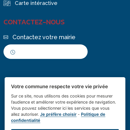
Carte intéractive
CONTACTEZ-NOUS
Contactez votre mairie
Horaires d'ouverture
Votre commune respecte votre vie privée
Sur ce site, nous utilisons des cookies pour mesurer
l’audience et améliorer votre expérience de navigation.
Vous pouvez sélectionner ici les services que vous
Place du village la solution web
- Le village de
allez autoriser.
Je préfère choisir
-
Politique de
confidentialité
et appli des collectivités
Saint Cannat
Mentions légales
-
Gestion des cookies