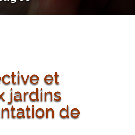
ctive et
x jardins
antation de