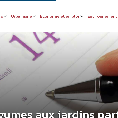
rs
Urbanisme
Economie et emploi
Environnement
égumes aux jardins par