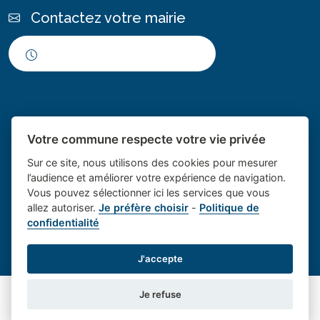
Contactez votre mairie
Horaires d'ouverture
Votre commune respecte votre vie privée
Sur ce site, nous utilisons des cookies pour mesurer
l’audience et améliorer votre expérience de navigation.
Vous pouvez sélectionner ici les services que vous
Place du village la solution web
- Le village de
allez autoriser.
Je préfère choisir
-
Politique de
confidentialité
et appli des collectivités
Saint Cannat
Mentions légales
-
Gestion des cookies
J'accepte
Je refuse