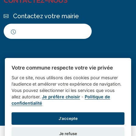
CONTACTEZ-NOUS
Contactez votre mairie
Horaires d'ouverture
Votre commune respecte votre vie privée
Sur ce site, nous utilisons des cookies pour mesurer
l’audience et améliorer votre expérience de navigation.
Vous pouvez sélectionner ici les services que vous
Place du village la solution web
- Le village de
allez autoriser.
Je préfère choisir
-
Politique de
confidentialité
et appli des collectivités
Saint Cannat
Mentions légales
-
Gestion des cookies
J'accepte
Je refuse