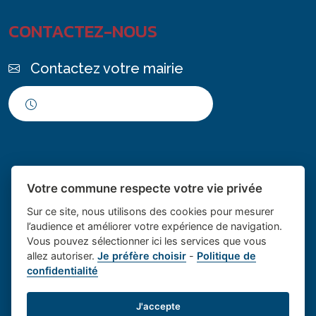
CONTACTEZ-NOUS
Contactez votre mairie
Horaires d'ouverture
Votre commune respecte votre vie privée
Sur ce site, nous utilisons des cookies pour mesurer
l’audience et améliorer votre expérience de navigation.
Vous pouvez sélectionner ici les services que vous
Place du village la solution web
- Le village de
allez autoriser.
Je préfère choisir
-
Politique de
confidentialité
et appli des collectivités
Saint Cannat
Mentions légales
-
Gestion des cookies
J'accepte