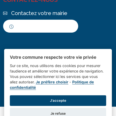
Contactez votre mairie
Horaires d'ouverture
Votre commune respecte votre vie privée
Sur ce site, nous utilisons des cookies pour mesurer
l’audience et améliorer votre expérience de navigation.
Vous pouvez sélectionner ici les services que vous
Place du village la solution web
- Le village de
allez autoriser.
Je préfère choisir
-
Politique de
confidentialité
et appli des collectivités
Saint Cannat
Mentions légales
-
Gestion des cookies
J'accepte
Je refuse