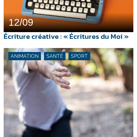
12/09
Écriture créative : « Écritures du Moi »
ANIMATION
SANTÉ
SPORT