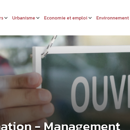
rs
Urbanisme
Economie et emploi
Environnement
mation - Management