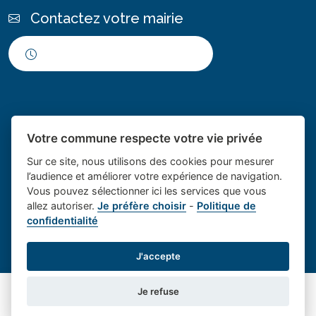
Contactez votre mairie
Horaires d'ouverture
Votre commune respecte votre vie privée
Sur ce site, nous utilisons des cookies pour mesurer
l’audience et améliorer votre expérience de navigation.
Vous pouvez sélectionner ici les services que vous
Place du village la solution web
- Le village de
allez autoriser.
Je préfère choisir
-
Politique de
confidentialité
et appli des collectivités
Saint Cannat
Mentions légales
-
Gestion des cookies
J'accepte
Je refuse