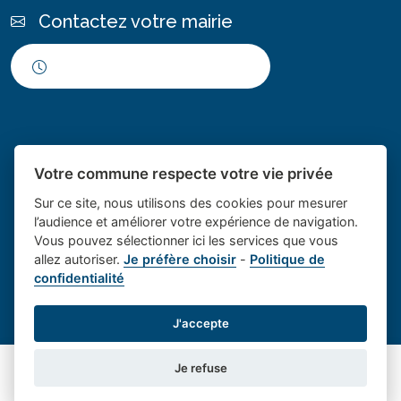
Contactez votre mairie
Horaires d'ouverture
Votre commune respecte votre vie privée
Sur ce site, nous utilisons des cookies pour mesurer
l’audience et améliorer votre expérience de navigation.
Vous pouvez sélectionner ici les services que vous
Place du village la solution web
- Le village de
allez autoriser.
Je préfère choisir
-
Politique de
confidentialité
et appli des collectivités
Saint Cannat
Mentions légales
-
Gestion des cookies
J'accepte
Je refuse