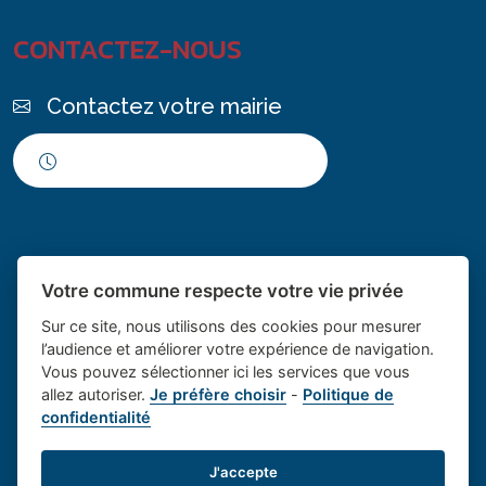
CONTACTEZ-NOUS
Contactez votre mairie
Horaires d'ouverture
Votre commune respecte votre vie privée
Sur ce site, nous utilisons des cookies pour mesurer
l’audience et améliorer votre expérience de navigation.
Vous pouvez sélectionner ici les services que vous
Place du village la solution web
- Le village de
allez autoriser.
Je préfère choisir
-
Politique de
confidentialité
et appli des collectivités
Saint Cannat
Mentions légales
-
Gestion des cookies
J'accepte