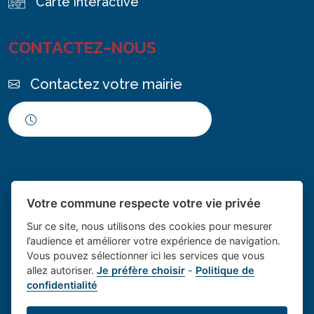
Carte intéractive
CONTACTEZ-NOUS
Contactez votre mairie
Horaires d'ouverture
Votre commune respecte votre vie privée
Sur ce site, nous utilisons des cookies pour mesurer
l’audience et améliorer votre expérience de navigation.
Vous pouvez sélectionner ici les services que vous
Place du village la solution web
- Le village de
allez autoriser.
Je préfère choisir
-
Politique de
confidentialité
et appli des collectivités
Saint Cannat
Mentions légales
-
Gestion des cookies