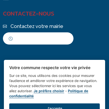
CONTACTEZ-NOUS
Contactez votre mairie
Horaires d'ouverture
Votre commune respecte votre vie privée
Sur ce site, nous utilisons des cookies pour mesurer
l’audience et améliorer votre expérience de navigation.
Vous pouvez sélectionner ici les services que vous
Place du village la solution web
- Le village de
allez autoriser.
Je préfère choisir
-
Politique de
confidentialité
et appli des collectivités
Saint Cannat
Mentions légales
-
Gestion des cookies
J'accepte