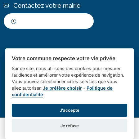
Contactez votre mairie
Horaires d'ouverture
Votre commune respecte votre vie privée
Sur ce site, nous utilisons des cookies pour mesurer
l’audience et améliorer votre expérience de navigation.
Vous pouvez sélectionner ici les services que vous
Place du village la solution web
- Le village de
allez autoriser.
Je préfère choisir
-
Politique de
confidentialité
et appli des collectivités
Saint Cannat
Mentions légales
-
Gestion des cookies
J'accepte
Je refuse