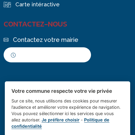
Carte intéractive
CONTACTEZ-NOUS
Contactez votre mairie
Horaires d'ouverture
Votre commune respecte votre vie privée
Sur ce site, nous utilisons des cookies pour mesurer
l’audience et améliorer votre expérience de navigation.
Vous pouvez sélectionner ici les services que vous
Place du village la solution web
- Le village de
allez autoriser.
Je préfère choisir
-
Politique de
confidentialité
et appli des collectivités
Saint Cannat
Mentions légales
-
Gestion des cookies