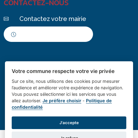
CONTACTEZ-NOUS
Contactez votre mairie
Horaires d'ouverture
Votre commune respecte votre vie privée
Sur ce site, nous utilisons des cookies pour mesurer
l’audience et améliorer votre expérience de navigation.
Vous pouvez sélectionner ici les services que vous
Place du village la solution web
- Le village de
allez autoriser.
Je préfère choisir
-
Politique de
confidentialité
et appli des collectivités
Saint Cannat
Mentions légales
-
Gestion des cookies
J'accepte
Je refuse